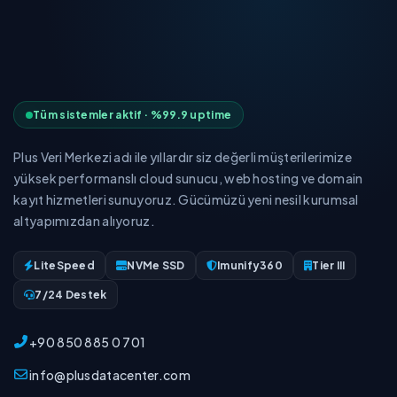
Tüm sistemler aktif · %99.9 uptime
Plus Veri Merkezi adı ile yıllardır siz değerli müşterilerimize
yüksek performanslı cloud sunucu, web hosting ve domain
kayıt hizmetleri sunuyoruz. Gücümüzü yeni nesil kurumsal
altyapımızdan alıyoruz.
LiteSpeed
NVMe SSD
Imunify360
Tier III
7/24 Destek
+90 850 885 0 701
info@plusdatacenter.com