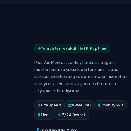
Tüm sistemler aktif · %99.9 uptime
Plus Veri Merkezi adı ile yıllardır siz değerli
müşterilerimize yüksek performanslı cloud
sunucu, web hosting ve domain kayıt hizmetleri
sunuyoruz. Gücümüzü yeni nesil kurumsal
altyapımızdan alıyoruz.
LiteSpeed
NVMe SSD
Imunify360
Tier III
7/24 Destek
+90 850 885 0 701