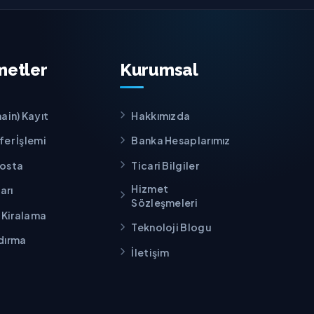
metler
Kurumsal
ain) Kayıt
Hakkımızda
er İşlemi
Banka Hesaplarımız
Posta
Ticari Bilgiler
Hizmet
arı
Sözleşmeleri
s Kiralama
Teknoloji Blogu
dırma
İletişim