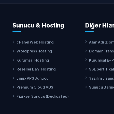
Sunucu & Hosting
Diğer Hiz
cPanel Web Hosting
Alan Adı (Dom
Wordpress Hosting
Domain Transf
Kurumsal Hosting
Kurumsal E-
Reseller Bayi Hosting
SSL Sertifikal
Linux VPS Sunucu
Yazılım Lisan
Premium Cloud VDS
Sunucu Barın
Fiziksel Sunucu (Dedicated)