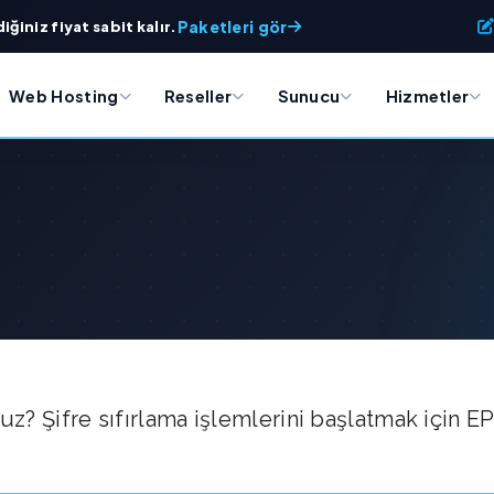
Paketleri gör
iğiniz fiyat sabit kalır.
Web Hosting
Reseller
Sunucu
Hizmetler
uz? Şifre sıfırlama işlemlerini başlatmak için EPo