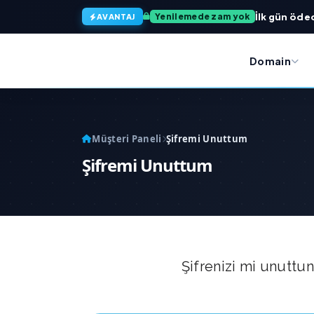
İlk gün öded
Yenilemede zam yok
AVANTAJ
Domain
Müşteri Paneli
Şifremi Unuttum
Şifremi Unuttum
Şifrenizi mi unuttun