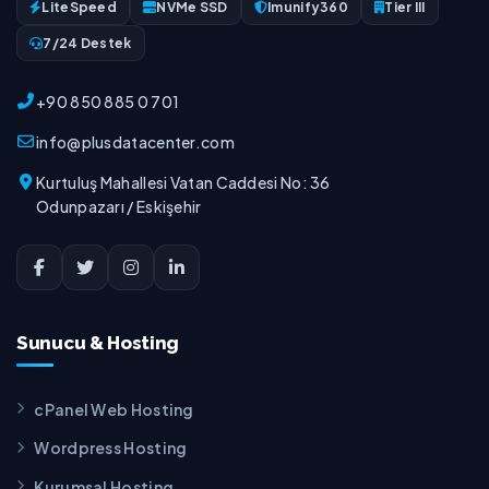
LiteSpeed
NVMe SSD
Imunify360
Tier III
7/24 Destek
+90 850 885 0 701
info@plusdatacenter.com
Kurtuluş Mahallesi Vatan Caddesi No: 36
Odunpazarı / Eskişehir
Sunucu & Hosting
cPanel Web Hosting
Wordpress Hosting
Kurumsal Hosting