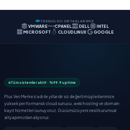
TEKNOLOJI ORTAKLARIMIZ
VMWARE
CPANEL
DELL
INTEL
MICROSOFT
CLOUDLINUX
GOOGLE
Tüm sistemler aktif · %99.9 uptime
Plus Veri Merkezi adı ile yıllardır siz değerli müşterilerimize
yüksek performanslı cloud sunucu, web hosting ve domain
kayıt hizmetleri sunuyoruz. Gücümüzü yeni nesil kurumsal
altyapımızdan alıyoruz.